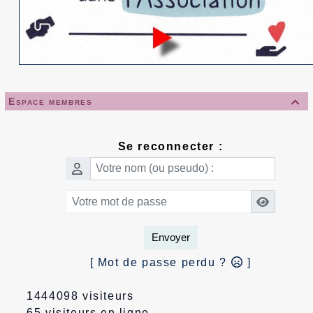
Espace membres

Se reconnecter :
Envoyer
[ Mot de passe perdu ?
]
1444098 visiteurs
65 visiteurs en ligne